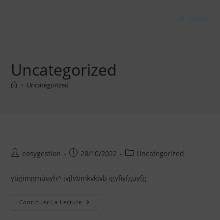
Skip
to
MENU
content
Uncategorized
>
Uncategorized
Auteur/autrice
Publication
Post
easygestion
28/10/2022
Uncategorized
de
publiée :
category:
la
ytigimgmùoyh^ jvjlvbmkvkjvb igyfiyfguyfg
publication :
Continuer La Lecture