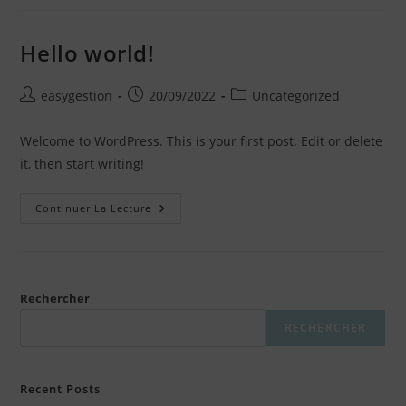
Hello world!
Auteur/autrice
Publication
Post
easygestion
20/09/2022
Uncategorized
de
publiée :
category:
la
Welcome to WordPress. This is your first post. Edit or delete
publication :
it, then start writing!
Hello
Continuer La Lecture
World!
Rechercher
RECHERCHER
Recent Posts